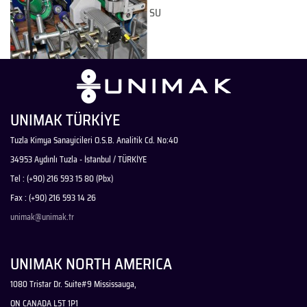
SU
UNIMAK TÜRKİYE
Tuzla Kimya Sanayicileri O.S.B. Analitik Cd. No:40
34953 Aydınlı Tuzla - İstanbul / TÜRKİYE
Tel : (+90) 216 593 15 80 (Pbx)
Fax : (+90) 216 593 14 26
unimak@unimak.tr
UNIMAK NORTH AMERICA
1080 Tristar Dr. Suite#9 Mississauga,
ON CANADA L5T 1P1