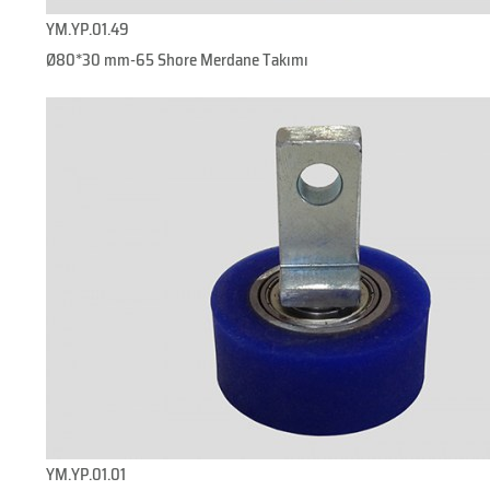
YM.YP.01.49
Ø80*30 mm-65 Shore Merdane Takımı
YM.YP.01.01