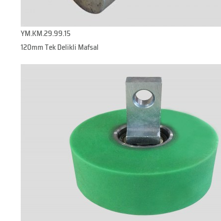
YM.KM.29.99.15
120mm Tek Delikli Mafsal