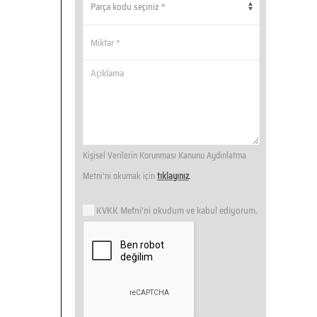
Kişisel Verilerin Korunması Kanunu Aydınlatma
Metni’ni okumak için
tıklayınız
.
KVKK Metni’ni okudum ve kabul ediyorum.