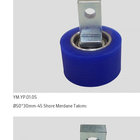
YM.YP.01.05
Ø50*30mm-45 Shore Merdane Takımı