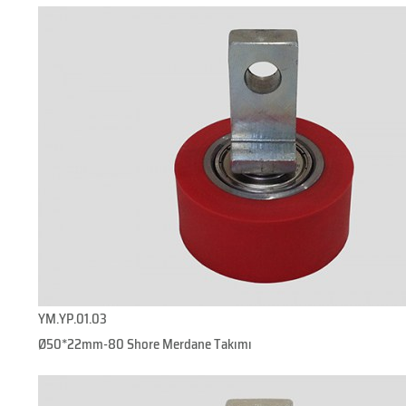
YM.YP.01.03
Ø50*22mm-80 Shore Merdane Takımı