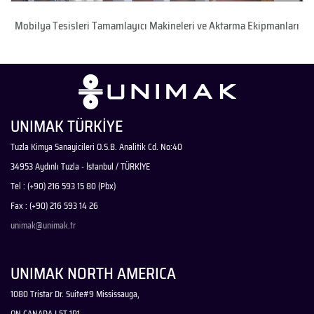
Mobilya Tesisleri Tamamlayıcı Makineleri ve Aktarma Ekipmanları
UNIMAK TÜRKİYE
Tuzla Kimya Sanayicileri O.S.B. Analitik Cd. No:40
34953 Aydınlı Tuzla - İstanbul / TÜRKİYE
Tel : (+90) 216 593 15 80 (Pbx)
Fax : (+90) 216 593 14 26
unimak@unimak.tr
UNIMAK NORTH AMERICA
1080 Tristar Dr. Suite#9 Mississauga,
ON CANADA L5T 1P1