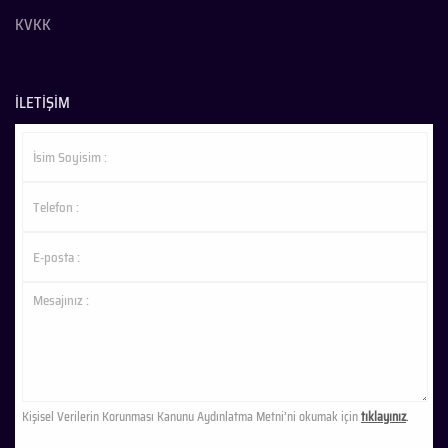
KVKK
İLETİŞİM
Kişisel Verilerin Korunması Kanunu Aydınlatma Metni’ni okumak için
tıklayınız
.