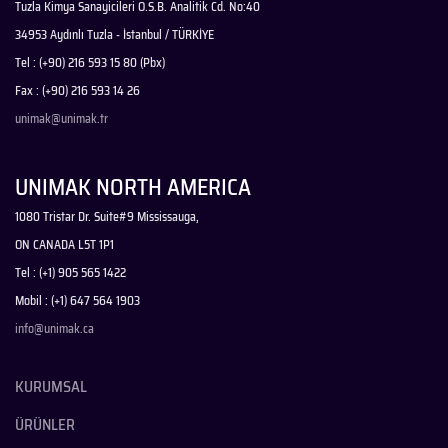
Tuzla Kimya Sanayicileri O.S.B. Analitik Cd. No:40
34953 Aydınlı Tuzla - İstanbul / TÜRKİYE
Tel : (+90) 216 593 15 80 (Pbx)
Fax : (+90) 216 593 14 26
unimak@unimak.tr
UNIMAK NORTH AMERICA
1080 Tristar Dr. Suite#9 Mississauga,
ON CANADA L5T 1P1
Tel : (+1) 905 565 1422
Mobil : (+1) 647 564 1903
info@unimak.ca
KURUMSAL
ÜRÜNLER