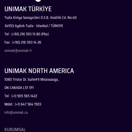
UNIMAK TÜRKİYE
Tuzla Kimya Sanayicileri O.S.B. Analitik Cd. No:40
34953 Aydınlı Tuzla - İstanbul / TÜRKİYE
Tel : (+90) 216 593 15 80 (Pbx)
Fax : (+90) 216 593 14 26
unimak@unimak.tr
UNIMAK NORTH AMERICA
1080 Tristar Dr. Suite#9 Mississauga,
ON CANADA L5T 1P1
Tel : (+1) 905 565 1422
Mobil : (+1) 647 564 1903
info@unimak.ca
KURUMSAL