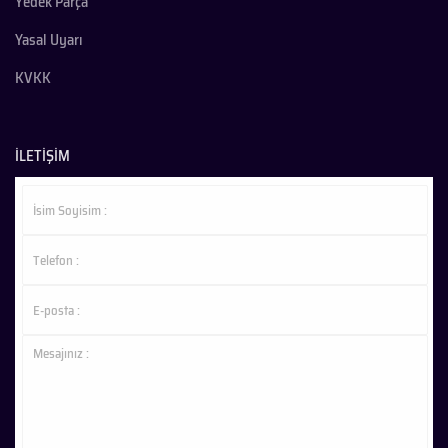
Yedek Parça
Yasal Uyarı
KVKK
İLETİŞİM