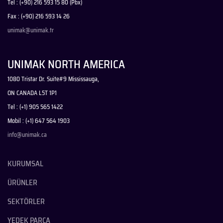
Tel : (+90) 216 593 15 80 (Pbx)
Fax : (+90) 216 593 14 26
unimak@unimak.tr
UNIMAK NORTH AMERICA
1080 Tristar Dr. Suite#9 Mississauga,
ON CANADA L5T 1P1
Tel : (+1) 905 565 1422
Mobil : (+1) 647 564 1903
info@unimak.ca
KURUMSAL
ÜRÜNLER
SEKTÖRLER
YEDEK PARÇA