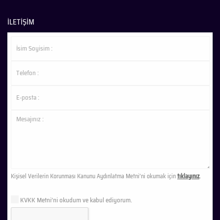
İLETİŞİM
Kişisel Verilerin Korunması Kanunu Aydınlatma Metni’ni okumak için
tıklayınız
.
KVKK Metni’ni okudum ve kabul ediyorum.