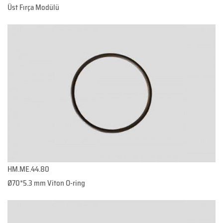
Üst Fırça Modülü
HM.ME.44.80
Ø70*5.3 mm Viton O-ring