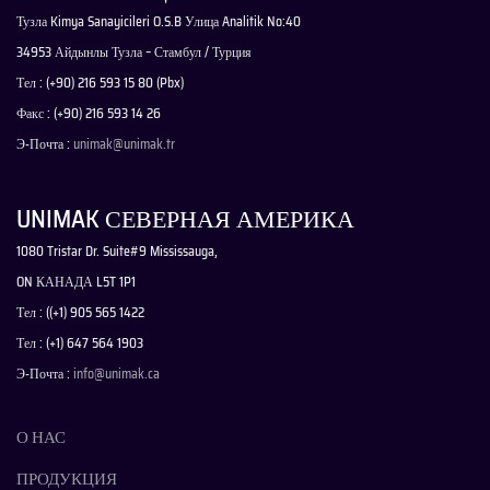
Тузла Kimya Sanayicileri O.S.B Улица Analitik No:40
34953 Айдынлы Тузла – Стамбул / Турция
Тел : (+90) 216 593 15 80 (Pbx)
Факс : (+90) 216 593 14 26
Э-Почта :
unimak@unimak.tr
UNIMAK СЕВЕРНАЯ АМЕРИКА
1080 Tristar Dr. Suite#9 Mississauga,
ON КАНАДА L5T 1P1
Тел : ((+1) 905 565 1422
Тел : (+1) 647 564 1903
Э-Почта :
info@unimak.ca
О НАС
ПРОДУКЦИЯ