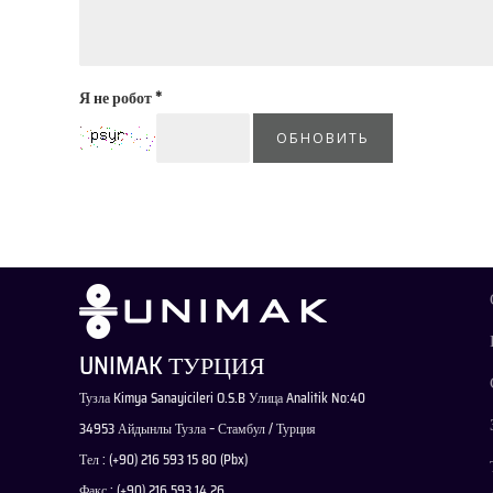
Я не робот
*
ОБНОВИТЬ
UNIMAK ТУРЦИЯ
Тузла Kimya Sanayicileri O.S.B Улица Analitik No:40
34953 Айдынлы Тузла – Стамбул / Турция
Тел : (+90) 216 593 15 80 (Pbx)
Факс : (+90) 216 593 14 26