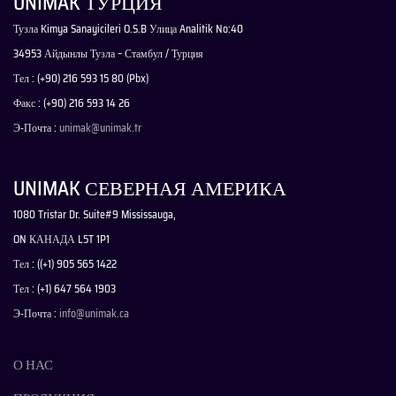
UNIMAK ТУРЦИЯ
Тузла Kimya Sanayicileri O.S.B Улица Analitik No:40
34953 Айдынлы Тузла – Стамбул / Турция
Тел : (+90) 216 593 15 80 (Pbx)
Факс : (+90) 216 593 14 26
Э-Почта :
unimak@unimak.tr
UNIMAK СЕВЕРНАЯ АМЕРИКА
1080 Tristar Dr. Suite#9 Mississauga,
ON КАНАДА L5T 1P1
Тел : ((+1) 905 565 1422
Тел : (+1) 647 564 1903
Э-Почта :
info@unimak.ca
О НАС