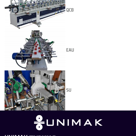
QCB
EAU
SU