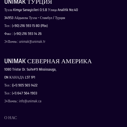
UNIMAK ТУРЦИЯ
Тузла Kimya Sanayicileri O.S.B Улица Analitik No:40
34953 Айдынлы Тузла – Стамбул / Турция
Тел : (+90) 216 593 15 80 (Pbx)
Факс : (+90) 216 593 14 26
Э-Почта :
unimak@unimak.tr
UNIMAK СЕВЕРНАЯ АМЕРИКА
1080 Tristar Dr. Suite#9 Mississauga,
ON КАНАДА L5T 1P1
Тел : ((+1) 905 565 1422
Тел : (+1) 647 564 1903
Э-Почта :
info@unimak.ca
О НАС